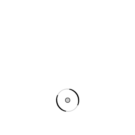
realiza pentru clienții noștri un ansamblu de produse. A
pate într-un magazin online ar fi un set de cadouri în c
o singură listare de produs.
e
 avem o colaborare sau pur și simplu vrem să listăm un 
către alt site.
 produse care au opțiuni multiple sau variante, cum ar f
din diferite opțiuni atunci când cumpără produsul. Un ex
i culoare.