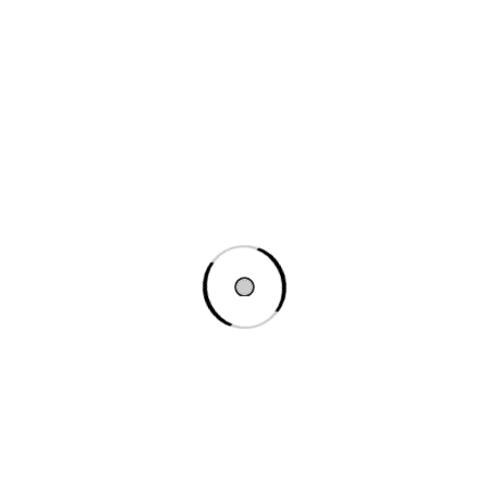
mobilă verticală)
:
Utilizează o proporție verticală (3:4)
pentru a evidenția lungimea produsului.
Produse Late (ex. televizoare, canapele)
:
O proporție orizontală (4:3) poate fi mai
potrivită pentru a captura lățimea
produsului.
Produse Mici sau Detaliate (ex. bijuterii,
accesorii)
:
Folosește imagini de înaltă rezoluție și
asigură-te că detaliile sunt clare.
4. Consistența Este Cheia
Dimensiuni Uniforme
: Asigură-te că toate