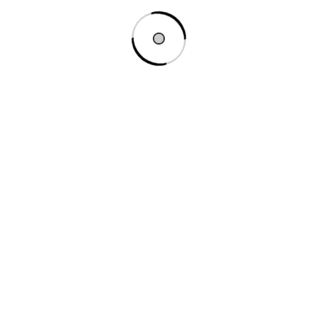
rn sau afiliat
nd avem o colaborare sau pur și simplu vrem să listăm u
t către alt site.
 în funcțiune, o să fie necesar să introduceți un URL (link