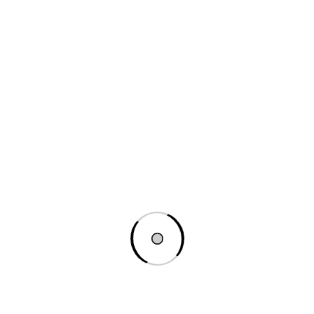
Import Produse
Cum pot importa produse CSV în
magazinul online
Cum actualizez un produs existent cu
ajutorul unui fișier CSV
Cum convertesc un produs simplu
existent într-unul variabil în
magazinul online
Etichete și Atribute
Ce este o etichetă de produs și cum o
adaug
Ce este un atribut de produs și cum îl
adaug
Alte Tutoriale pentru Produse
Cum creez un ghid de mărimi în