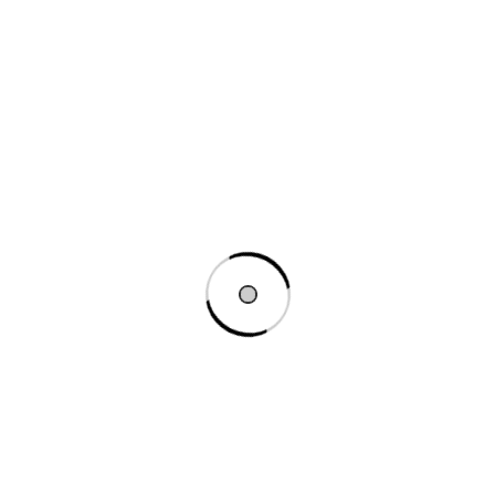
Setari Tema Flatsome
tema Rehub
Setari Tema Divi
Setari Tema Mobi Max
Setari generale pentru
Navigația
Meniuri
Setari Tema
doc
Setări Tema
Flatsome →
Woodmart
Setări Tema Porto
Setări Tema XStore
Setări tema Astra
Tot blocat?
Cum
Ți-a fost de folos
Setări Tema
vă putem ajuta?
acest articol?
Nu
OceanWP
Actualizat pe 5
Da
ianuarie 2024
Cum vă putem ajuta?
Nume