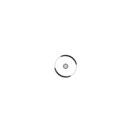
Setări Tema
Woodmart →
Woodmart
Setări Tema Porto
Setări Tema XStore
Setări tema Astra
Setări Tema OceanWP
Tot blocat?
Ți-a fost de folos
Cum vă putem
acest articol?
Nu
ajuta?
Da
Actualizat pe 5
ianuarie 2024
Cum vă putem ajuta?
Nume
Email
Subiect