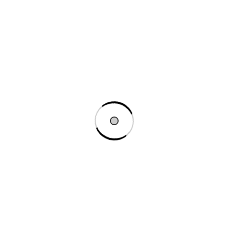
doc
Tot blocat?
Cum vă
Ți-a fost de
putem ajuta?
folos acest
Actualizat pe
articol?
Nu
Da
23 februarie
2024
Cum vă putem
ajuta?
Nume
Email