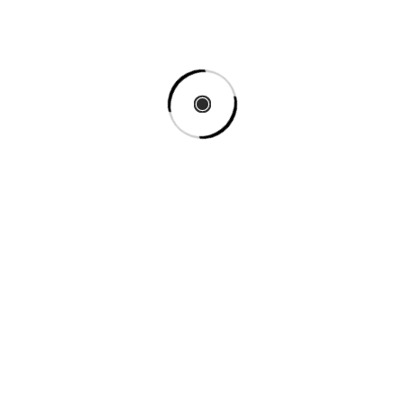
Anulat – Gri
Finalizat – Albastru
Eșuat – Roșu
În așteptare – Portocaliu
Plată în așteptare – Gri
În procesare – Verde
Rambursat – Gri
Mai jos puteți crea factura.
Apoi veți regăsi produsele din comandă,
detaliile de livrare și totalul de plată al
comenzii.